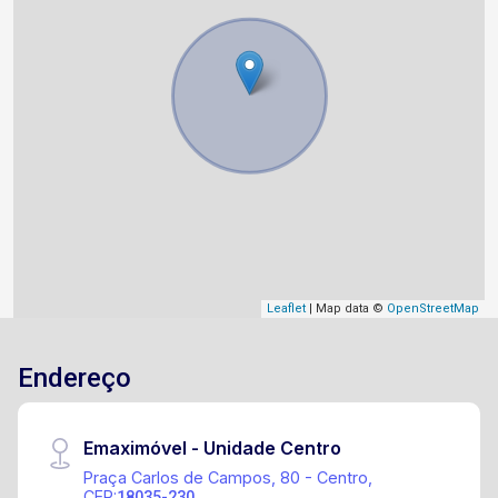
Leaflet
| Map data ©
OpenStreetMap
Endereço
Emaximóvel - Unidade Centro
Praça Carlos de Campos, 80 - Centro,
CEP:
18035-230