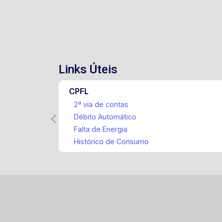
Links Úteis
CPFL
2ª via de contas
Débito Automático
Falta de Energia
Histórico de Consumo