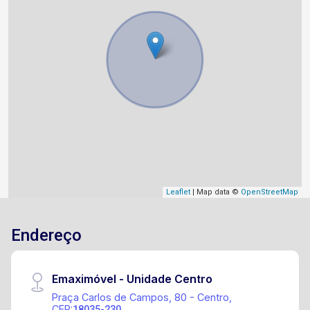
Leaflet
| Map data ©
OpenStreetMap
Endereço
Emaximóvel - Unidade Centro
Praça Carlos de Campos, 80 - Centro,
CEP:
18035-230