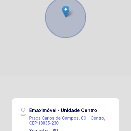
Emaximóvel - Unidade Centro
Praça Carlos de Campos, 80 - Centro,
CEP:
18035-230
Sorocaba - SP