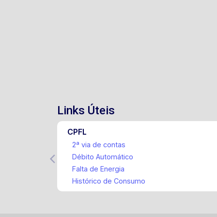
Links Úteis
CPFL
2ª via de contas
Débito Automático
Falta de Energia
Histórico de Consumo