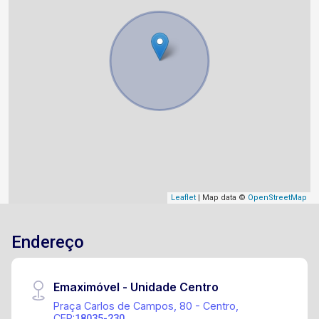
Leaflet
| Map data ©
OpenStreetMap
Endereço
Emaximóvel - Unidade Centro
Praça Carlos de Campos, 80 - Centro,
CEP:
18035-230