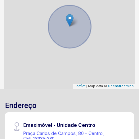
Leaflet
| Map data ©
OpenStreetMap
Endereço
Emaximóvel - Unidade Centro
Praça Carlos de Campos, 80 - Centro,
CEP:
18035-230