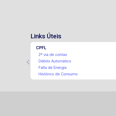
Links Úteis
CPFL
2ª via de contas
Débito Automático
Falta de Energia
Histórico de Consumo