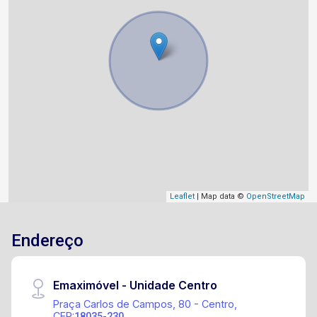
Leaflet
| Map data ©
OpenStreetMap
Endereço
Emaximóvel - Unidade Centro
Praça Carlos de Campos, 80 - Centro,
CEP:
18035-230