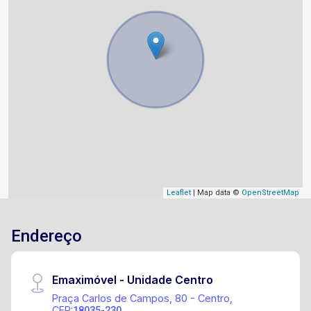
Leaflet
| Map data ©
OpenStreetMap
Endereço
Emaximóvel - Unidade Centro
Praça Carlos de Campos, 80 - Centro,
CEP:
18035-230