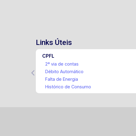
Links Úteis
CPFL
2ª via de contas
Débito Automático
Falta de Energia
Histórico de Consumo