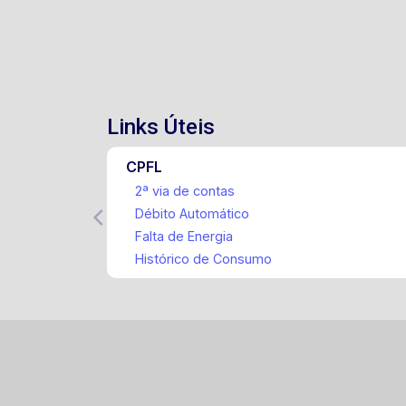
Links Úteis
CPFL
2ª via de contas
Débito Automático
Falta de Energia
Histórico de Consumo