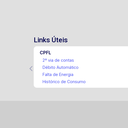
Links Úteis
CPFL
2ª via de contas
Débito Automático
Falta de Energia
Histórico de Consumo