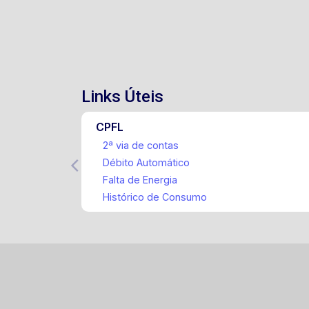
Links Úteis
CPFL
2ª via de contas
Débito Automático
Falta de Energia
Histórico de Consumo