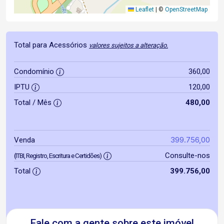
Leaflet
|
©
OpenStreetMap
Total para Acessórios
valores sujeitos a alteração.
Condomínio
360,00
IPTU
120,00
Total / Mês
480,00
399.756,00
Venda
Consulte-nos
(ITBI, Registro, Escritura e Certidões)
Total
399.756,00
Fale com a gente sobre este imóvel