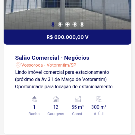
R$ 690.000,00 V
Salão Comercial - Negócios
Vossoroca - Votorantim/SP
Lindo imóvel comercial para estacionamento
(próximo da Av 31 de Março de Votorantim).
Oportunidade para locação de estacionamento
em excelente localização. O imóvel possui 55m²
de área construída em um terreno de 300m², ideal
1
12
55 m²
300 m²
para quem busca espaço e praticidade. Com fácil
Banho
Garagens
Const.
A. Útil
acesso e visibilidade, o local é perfeito para
atender a alta demanda da região.