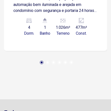
automação bem iluminada e arejada em
condomínio com segurança e portaria 24 horas
entre a chácara santa Maria e Fazenda Imperial.
Ampla frente com jardinagem e calçamento em
4
1
1.026m²
477m²
pedra portuguesa. 4 suítes, com closet, ar
Dorm.
Banho
Terreno
Const.
condicionado, persianas automáticas tipo
blackout Sala 2 ambientes ampla, com pé direito
duplo e tela de projeção 3d automática Sala de
Tv Hall de entrada com porta pivotante e acesso
ao escritório Cozinha com armários Despensa
Área de serviço com armários Dormitório e
banheiro de empregada 2 piscinas, 1 coberta e
aquecida integrada à área gourmet e banheiro
auxiliar e outra externa, ambas com deck em
porcelanato. Cerca elétrica e monitoramento
completo com câmeras. Os pisos dos
dormitórios são em tábua corrida e os demais
cômodos são em porcelanato. Os tetos são