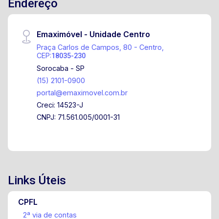
Endereço
rebaixados com luminárias embutidas.
Emaximóvel - Unidade Centro
Praça Carlos de Campos, 80 - Centro,
CEP:
18035-230
Sorocaba - SP
(15) 2101-0900
portal@emaximovel.com.br
Creci: 14523-J
CNPJ: 71.561.005/0001-31
Links Úteis
CPFL
2ª via de contas