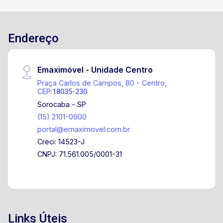
sofisticação, conforto e qualidade de vida em
cada detalhe.
Endereço
Emaximóvel - Unidade Centro
Praça Carlos de Campos, 80 - Centro,
CEP:
18035-230
Sorocaba - SP
(15) 2101-0900
portal@emaximovel.com.br
Creci: 14523-J
CNPJ: 71.561.005/0001-31
Links Úteis