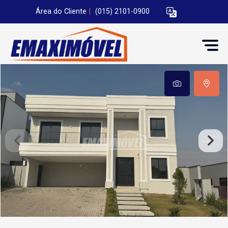
Área do Cliente
|
(015) 2101-0900