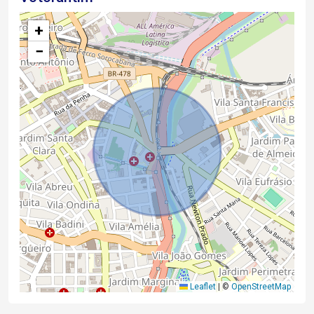
+
−
Leaflet
|
©
OpenStreetMap