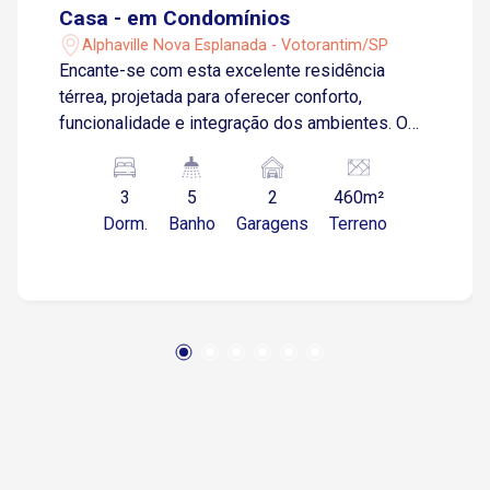
Casa - em Condomínios
Alphaville Nova Esplanada - Votorantim/SP
Encante-se com esta excelente residência
térrea, projetada para oferecer conforto,
funcionalidade e integração dos ambientes. O
imóvel conta com 3 suítes espaçosas, sendo
uma delas master com banheira, proporcionando
3
5
2
460m²
privacidade e comodidade para toda a família. A
Dorm.
Banho
Garagens
Terreno
sala de estar integrada à cozinha e espaço
gourmet,criando um ambiente moderno e
acolhedor, ideal para receber amigos e
familiares. Para quem busca praticidade a casa
dispõe de escritório, perfeito para home office e
despensa, garantindo melhor organização e
armazenamento. Piscina aquecida, para
momentos de lazer e confraternização que
permite aproveitar os dias de descanso em
qualquer época do ano. Um imóvel que reúne