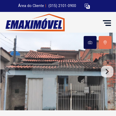
Área do Cliente
|
(015) 2101-0900