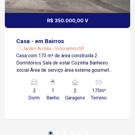
R$ 350.000,00 V
Casa - em Bairros
Jardim Archila - Votorantim/SP
Casa com 173 m² de área construída 2
Dormitórios Sala de estar Cozinha Banheiro
social Área de serviço área externa gourmet
com churrasqueira e pia 2 Vaga de garagem
coberta Edícula com sala, 1 dormitório e 1
2
1
2
173m²
banheiro.
Dorm.
Banho
Garagens
Terreno