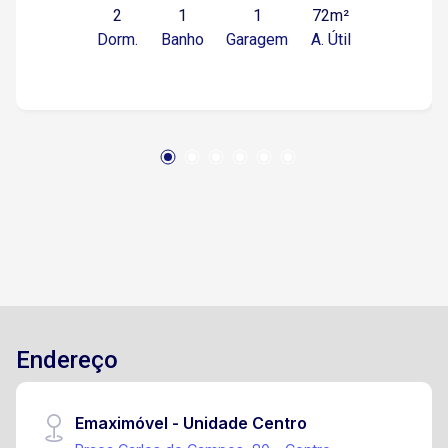
2
1
1
72m²
Gisele Constantino Próximo ao Shopping
Dorm.
Banho
Garagem
A. Útil
Iguatemi Esplanada Fácil acesso a Sorocaba e à
Rodovia Raposo Tavares Região com escolas,
supermercados, farmácias e serviços
essenciais Sobre o bairro: O Jardim Karolyne é
conhecido pela tranquilidade, ruas organizadas
e boa convivência entre moradores, ideal para
quem busca segurança, conforto e mobilidade
no dia a dia. Agende já sua visita!
Endereço
Emaximóvel - Unidade Centro