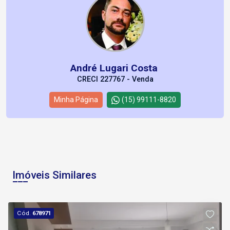
André Lugari Costa
CRECI 227767 - Venda
Minha Página
(15) 99111-8820
Imóveis Similares
Cód.
678971