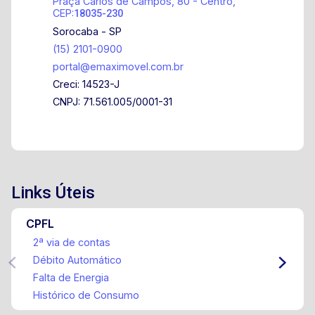
Praça Carlos de Campos, 80 - Centro,
CEP:
18035-230
Sorocaba - SP
(15) 2101-0900
portal@emaximovel.com.br
Creci: 14523-J
CNPJ: 71.561.005/0001-31
Links Úteis
CPFL
2ª via de contas
Débito Automático
Falta de Energia
Histórico de Consumo