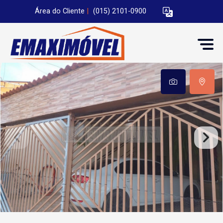
Área do Cliente
|
(015) 2101-0900