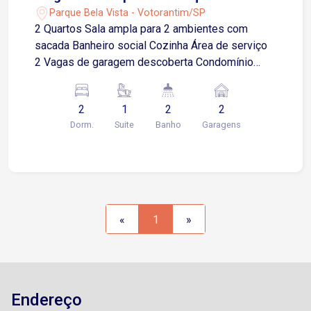
Campolim! - Sorocaba/SP
Parque Bela Vista - Votorantim/SP
2 Quartos Sala ampla para 2 ambientes com
sacada Banheiro social Cozinha Área de serviço
2 Vagas de garagem descoberta Condomínio
completo com lazer e serviços exclusivos:
Piscina Quadra Academia Brinquedoteca Lan
2
1
2
2
house Espaço Mulher Conveniência 24 horas
Dorm.
Suite
Banho
Garagens
Boulevard de serviços privativos Cinema Portaria
24 horas Espaço Home Office Espaço Pet
Localização privilegiada no Campolim! Ao lado da
Av. Adolpho Massaglia, a apenas 10 minutos do
Shopping Iguatemi e do Tauste Campolim, além
da proximidade com o Mercadão Campolim.
«
1
»
Endereço