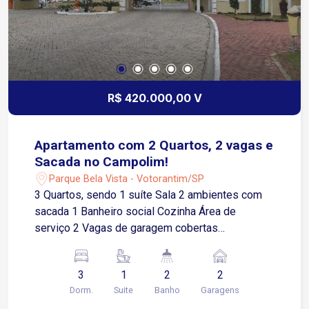
R$ 420.000,00 V
Apartamento com 2 Quartos, 2 vagas e
Sacada no Campolim!
Parque Bela Vista - Votorantim/SP
3 Quartos, sendo 1 suíte Sala 2 ambientes com
sacada 1 Banheiro social Cozinha Área de
serviço 2 Vagas de garagem cobertas
Condomínio completo com lazer e serviços
exclusivos: Piscina Quadra Academia
3
1
2
2
Brinquedoteca Lan house Espaço Mulher
Dorm.
Suite
Banho
Garagens
Conveniência 24 horas Boulevard de serviços