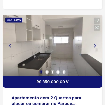
privativos Cinema Portaria 24 horas Espaço
Home Office Espaço Pet Localização privilegiada
no Campolim! Ao lado da Av. Adolpho Massaglia,
a apenas 10 minutos do Shopping Iguatemi e do
Cód.
64499
Tauste Campolim, além da proximidade com o
Mercadão Campolim.
R$ 350.000,00 V
Apartamento com 2 Quartos para
alugar ou comprar no Parque