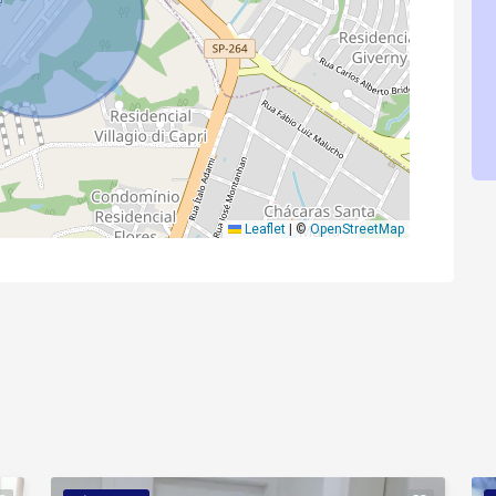
Leaflet
|
©
OpenStreetMap