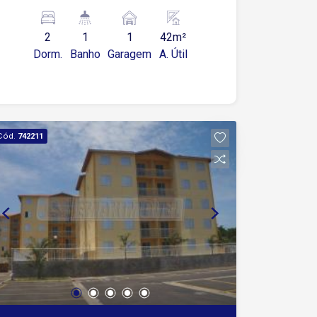
- Sala dois ambientes - Cozinha com
azulejo e gabinete - Banheiro com
2
1
1
42m²
gabinete e box - Área de Serviço ( com
Dorm.
Banho
Garagem
A. Útil
tanque,cerâmica fria) - Vagas de
Garagem: 1 coberta Se estiver
interessado em mais informações ou
em agendar uma visita, entre em
contato!
Cód.
742211