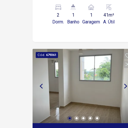
2
1
1
41m²
Dorm.
Banho
Garagem
A. Útil
Cód.
679361