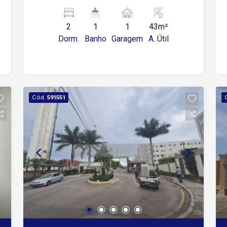
Shopping Iguatemi, escolas e
supermercados.
2
1
1
43m²
Dorm.
Banho
Garagem
A. Útil
Cód.
591551