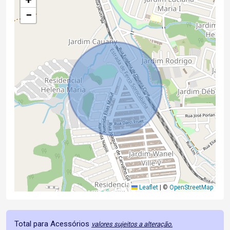
−
Leaflet
|
©
OpenStreetMap
Total para Acessórios
valores sujeitos a alteração.