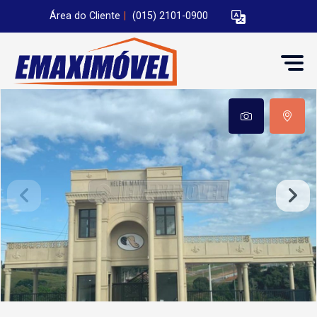
Área do Cliente
|
(015) 2101-0900