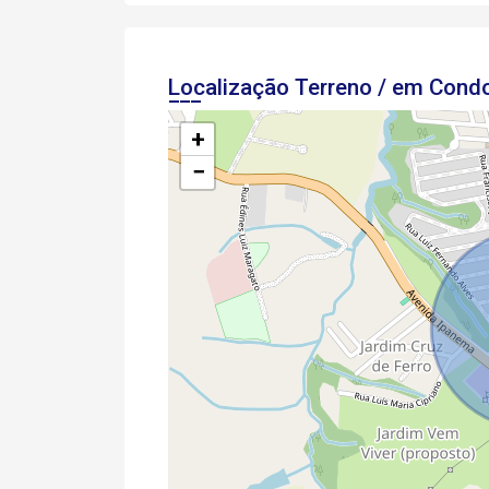
Localização Terreno / em Con
+
−