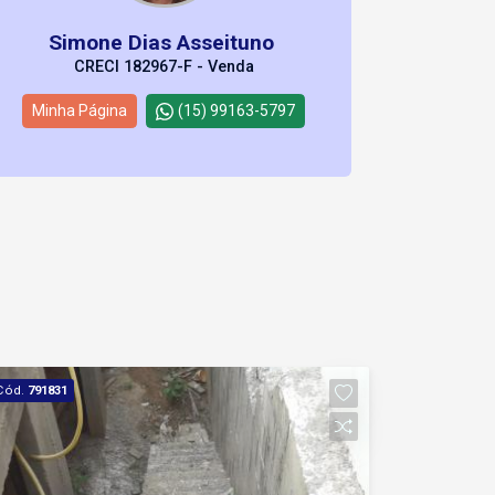
Simone Dias Asseituno
CRECI 182967-F - Venda
Minha Página
(15) 99163-5797
Cód.
791831