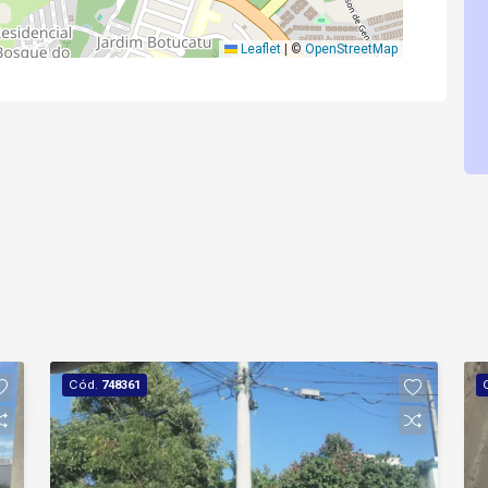
Leaflet
|
©
OpenStreetMap
Cód.
748361