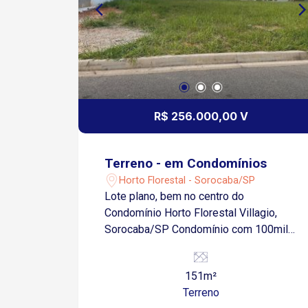
R$ 256.000,00 V
Terreno - em Condomínios
Horto Florestal - Sorocaba/SP
Lote plano, bem no centro do
Condomínio Horto Florestal Villagio,
Sorocaba/SP Condomínio com 100mil
m2 de área verde preservada,
condomínio com alto poder de
151m²
valorização da Zona Norte, com acesso
Terreno
pela Avenida Ipanema e Avenida