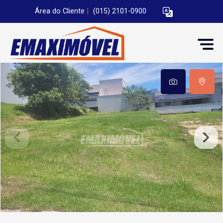
Área do Cliente
|
(015) 2101-0900