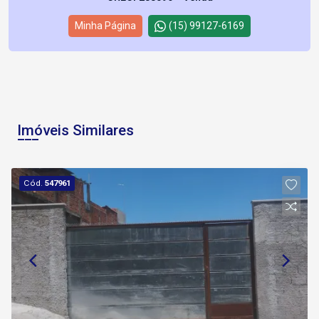
Minha Página
(15) 99127-6169
Imóveis Similares
Cód.
547961