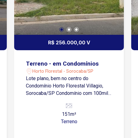
R$ 256.000,00 V
Terreno - em Condomínios
Horto Florestal - Sorocaba/SP
Lote plano, bem no centro do
Condomínio Horto Florestal Villagio,
Sorocaba/SP Condomínio com 100mil
m2 de área verde preservada,
condomínio com alto poder de
151m²
valorização da Zona Norte, com acesso
Terreno
pela Avenida Ipanema e Avenida
Itavuvu.