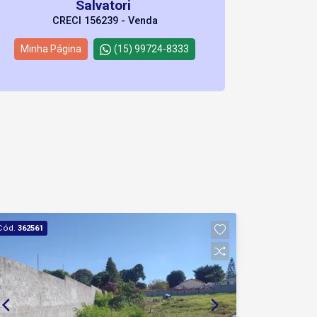
Salvatori
CRECI 156239 - Venda
Minha Página
(15) 99724-8333
Cód.
362561