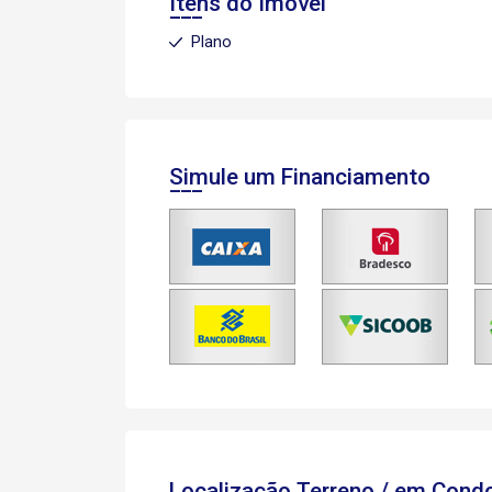
Itens do Imóvel
Plano
Simule um Financiamento
Localização Terreno / em Con