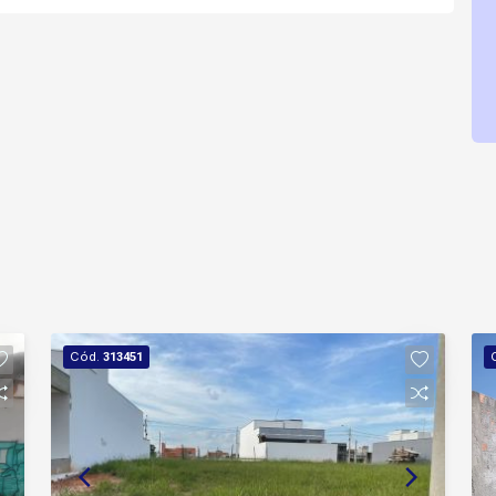
Cód.
313451