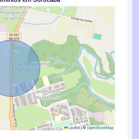
Leaflet
|
©
OpenStreetMap