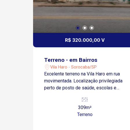
R$ 320.000,00 V
Terreno - em Bairros
Vila Haro - Sorocaba/SP
Excelente terreno na Vila Haro em rua
movimentada. Localização privilegiada
perto de posto de saúde, escolas e
supermercados, praça, fácil acesso
para Raposo Tavares. Área total de
309m²
309,40m2 ( 18,20m2 x17,00m2 ).
Terreno