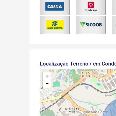
Localização Terreno / em Con
+
−