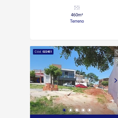
460m²
Terreno
Cód.
022451