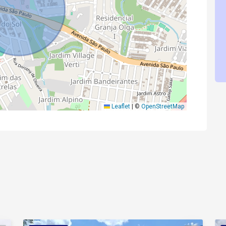
Leaflet
|
©
OpenStreetMap