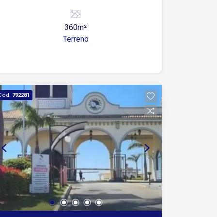
próximo a escolas, com fácil acesso a
Avenida Itavuvu, hospitais,
360m²
supermercados, postos de gasolina e
Terreno
ao centro de Sorocaba.
Cód.
792281