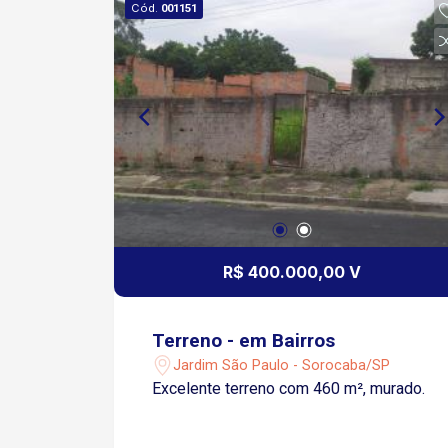
Cód.
001151
R$ 400.000,00 V
Terreno - em Bairros
Jardim São Paulo - Sorocaba/SP
Excelente terreno com 460 m², murado.