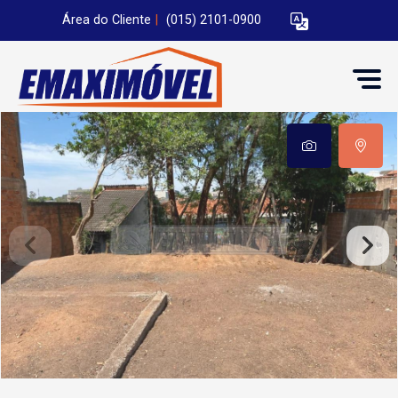
Área do Cliente
|
(015) 2101-0900