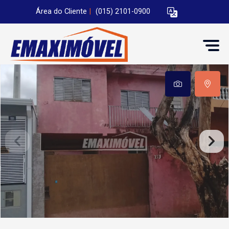
Área do Cliente
|
(015) 2101-0900