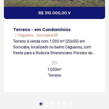
R$ 310.000,00 V
Terreno - em Condomínios
Caguassu - Sorocaba/SP
Terreno à venda com 1.030 m² (20x50) em
Sorocaba, localizado no bairro Caguassu, com
frente para a Rodovia Emerenciano Prestes de
Barros. Excelente oportunidade para quem
busca investir ou construir em uma região em
1.030m²
constante valorização. A área conta com
Terreno
topografia favorável e fácil acesso ao centro da
cidade e rodovias. Ideal para projetos
residenciais ou de lazer. Entre em contato e
saiba mais !