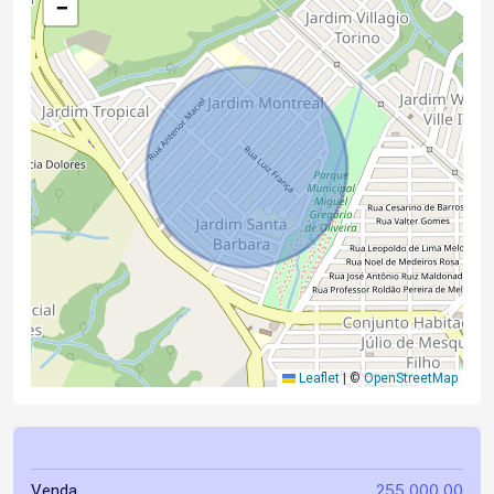
−
Leaflet
|
©
OpenStreetMap
255.000,00
Venda