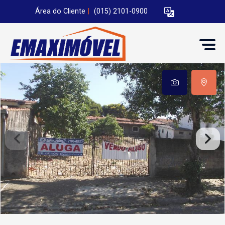
Área do Cliente
|
(015) 2101-0900