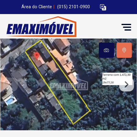
Área do Cliente
|
(015) 2101-0900