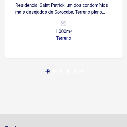
Residencial Saint Patrick, um dos condomínios
mais desejados de Sorocaba. Terreno plano
com 1.000,00 m², pronto para construir e
localizado em uma das melhores áreas do
1.000m²
empreendimento. O condomínio é referência em
Terreno
infraestrutura, segurança e lazer, oferecendo
uma qualidade de vida incomparável. Destaques
do Terreno: ? Área Total: 1.000,00 m² ?
Topografia: Plana, ideal para otimização de
projetos. ? Localização: Ponto nobre do
condomínio, garantindo privacidade e vista
privilegiada. Infraestrutura do Condomínio Saint
Patrick: ? Segurança: Portaria dupla (social e de
serviço), controle de acesso rigoroso e
vigilância 24h. ? Lazer Completo: Academia
equipada, quadra de tênis, quadra poliesportiva,
playground, espaço gourmet e piscinas. ? Área
Verde: 200.000 m² de mata preservada, com