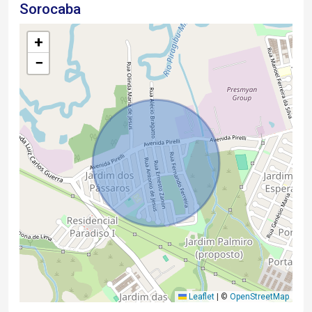
Sorocaba
+
−
Leaflet
|
©
OpenStreetMap