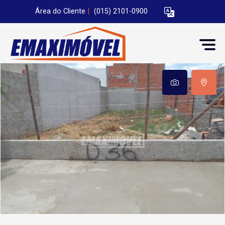
Área do Cliente
|
(015) 2101-0900