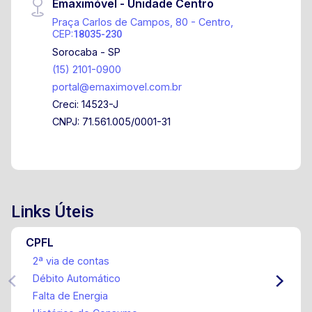
Emaximóvel - Unidade Centro
automáticos nas docas e na lateral Segurança
Praça Carlos de Campos, 80 - Centro,
24 horas / 7 dias por semana Sistema de
CEP:
18035-230
câmeras de monitoramento Imóvel ideal para
Sorocaba - SP
empresas que necessitam de estrutura robusta,
(15) 2101-0900
excelente apresentação e alto padrão
portal@emaximovel.com.br
operacional. Entre em contato para mais
Creci: 14523-J
informações e agende uma visita!
CNPJ: 71.561.005/0001-31
Links Úteis
CPFL
2ª via de contas
Débito Automático
Falta de Energia