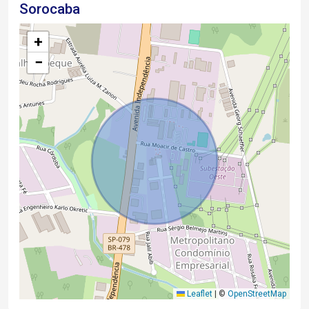
Sorocaba
+
−
Leaflet
|
©
OpenStreetMap