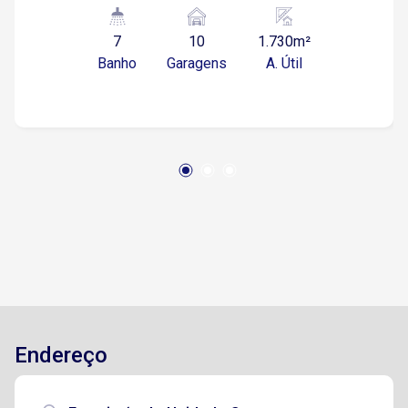
defronte à Clarios, na Avenida Independência.
Localização: Fácil acesso às principais vias da
7
10
1.730m²
região, ideal para operações logísticas,
Banho
Garagens
A. Útil
industriais, concessionárias e centros
automotivos. Área construída: Aproximadamente
1.200 m² de salão principal Cerca de 530 m² de
escritórios distribuídos em 3 pavimentos
Estrutura do salão: Plataforma circular rotativa
(sentido horário e anti-horário) Estrutura
preparada para ponte rolante de 20 toneladas
Showroom ideal para exposição de veículos
Sistema de ar comprimido Ar-condicionado
instalado Área administrativa: Escritórios
amplos e bem distribuídos WC masculino e
feminino para escritórios e diretoria WC para
PCD Vestiários masculino e feminino
Endereço
Infraestrutura: Entrada CPFL para 90 KVA
trifásico Infraestrutura seca para entrada de alta
tensão 42 m³ de reservatórios de água Portões