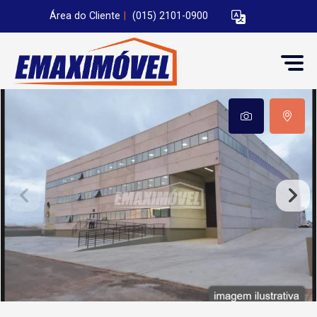
Área do Cliente
|
(015) 2101-0900