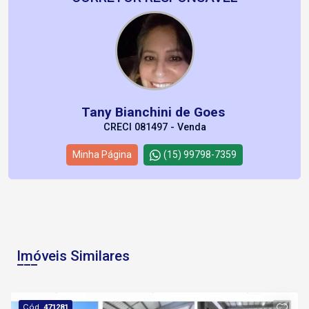
Tany Bianchini de Goes
CRECI 081497 - Venda
Minha Página
(15) 99798-7359
Imóveis Similares
Cód.
471281