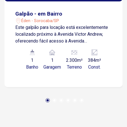
Galpão - em Bairro
Éden - Sorocaba/SP
Este galpão para locação está excelentemente
localizado próximo à Avenida Victor Andrew,
oferecendo fácil acesso à Avenida
Independência, uma das principais vias da
região. A localização estratégica facilita o
1
1
2.300m²
384m²
transporte e a logística, sendo ideal para
Banho
Garagem
Terreno
Const.
diversas atividades comerciais e industriais. O
imóvel dispõe de um barracão espaçoso,
perfeito para armazenamento, produção ou
qualquer outra necessidade operacional que
você possa ter. Com uma área total de 384m², o
galpão oferece um amplo espaço interno,
permitindo uma configuração flexível conforme
suas demandas. Além disso, há uma lavanderia
prática e funcional, facilitando a manutenção e