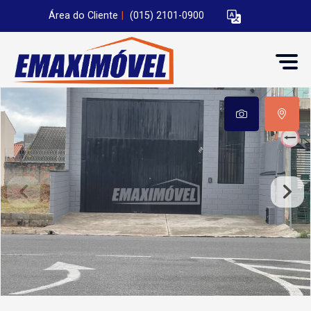
Área do Cliente
|
(015) 2101-0900