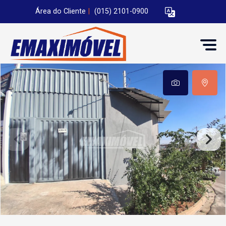
Área do Cliente
|
(015) 2101-0900