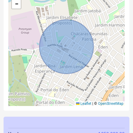
−
Leaflet
|
©
OpenStreetMap