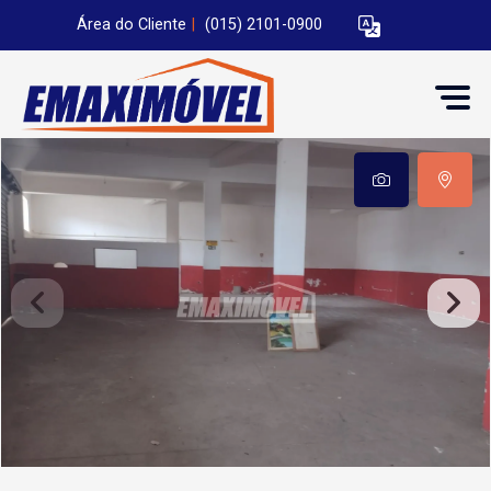
Área do Cliente
|
(015) 2101-0900