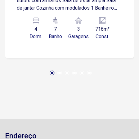
suítes com armários Sala de estar ampla Sala
de jantar Cozinha com modulados 1 Banheiro
social com box Lavanderia coberta Parte
superior : Salão amplo , sendo opcional para
4
7
3
716m²
jogos Sacada ampla com vista para a piscina .
Dorm.
Banho
Garagens
Const.
Varanda na lateral , com vagas para três carros
Casa 02 1 Quarto Sala de estar Sala de jantar
Cozinha 1 Banheiro social Lavanderia coberta
Varanda Quintal Pomar Gramado Canil Playgroud
Salão de festa com churrasqueira, com blindex
nas laterais Piscina 2 banheiros sendo, 1
masculino e 1 feminino Sauna com acesso a
piscina . Imóvel inteiro murado , com portão
automático e câmeras. Localização: Fácil
acesso á Av Ipanema, próximo a
supermercados e serviços em geral.
Endereço