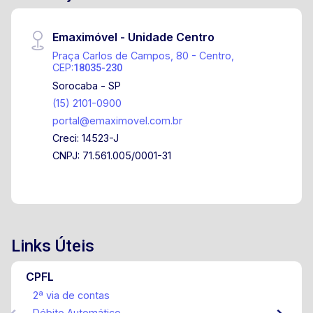
Emaximóvel - Unidade Centro
Praça Carlos de Campos, 80 - Centro,
CEP:
18035-230
Sorocaba - SP
(15) 2101-0900
portal@emaximovel.com.br
Creci: 14523-J
CNPJ: 71.561.005/0001-31
Links Úteis
CPFL
2ª via de contas
Débito Automático