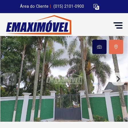
Área do Cliente
|
(015) 2101-0900