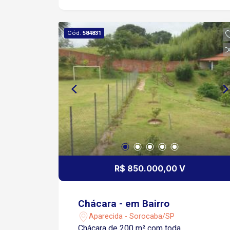
Cód.
584831
R$ 850.000,00 V
Chácara - em Bairro
Aparecida - Sorocaba/SP
Chácara de 200 m² com toda