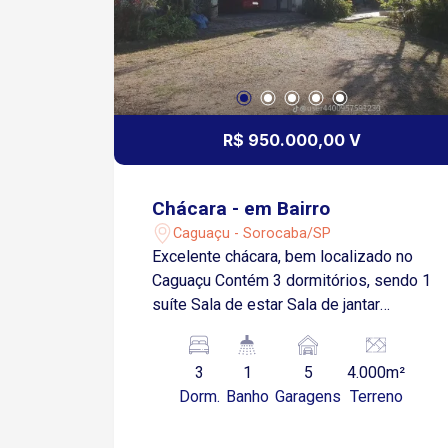
R$ 950.000,00 V
Chácara - em Bairro
Caguaçu - Sorocaba/SP
Excelente chácara, bem localizado no
Caguaçu Contém 3 dormitórios, sendo 1
suíte Sala de estar Sala de jantar
Cozinha ampla Banheiro social Poço
artesiano Área gourmet com
3
1
5
4.000m²
churrasqueira Fogão a lenha Piscina
Dorm.
Banho
Garagens
Terreno
Casa de caseiro 5 vagas de garagens
cobertas