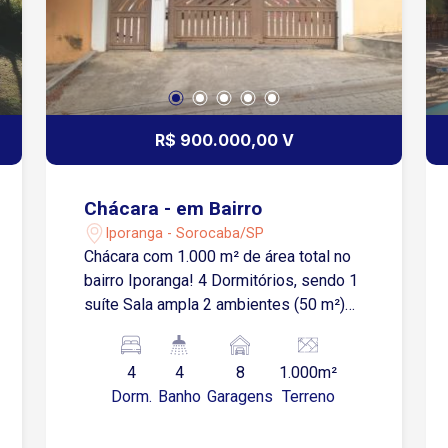
R$ 900.000,00 V
Chácara - em Bairro
Iporanga - Sorocaba/SP
Chácara com 1.000 m² de área total no
bairro Iporanga! 4 Dormitórios, sendo 1
suíte Sala ampla 2 ambientes (50 m²)
Cozinha ampla com armários (25 m²)
Banheiro social Lavanderia Quintal (500
4
4
8
1.000m²
m²) 3 Banheiros independentes 8
Dorm.
Banho
Garagens
Terreno
Vagas de garagem cobertas * Varanda
em volta da casa toda! Estuda permuta