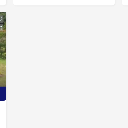
por apartamento como parte do
pagamento!