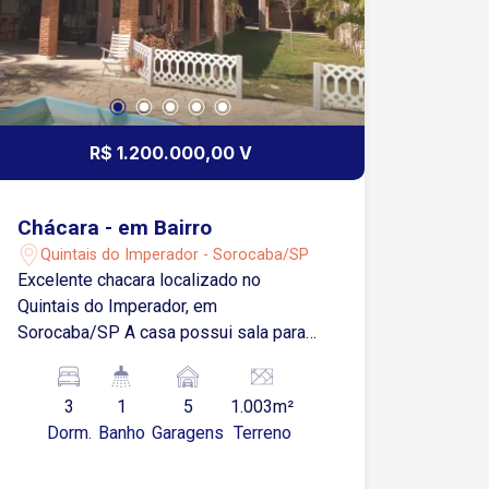
R$ 1.200.000,00 V
Chácara - em Bairro
Quintais do Imperador - Sorocaba/SP
Excelente chacara localizado no
Quintais do Imperador, em
Sorocaba/SP A casa possui sala para
dois ambientes Cozinha com armario 3
dormitórios, sendo 2 suítes Banheiro
3
1
5
1.003m²
social Area de serviço Quintal
Dorm.
Banho
Garagens
Terreno
Churrasqueira Piscina 3 vagas de
garagem cobertas O bairro Quintais do