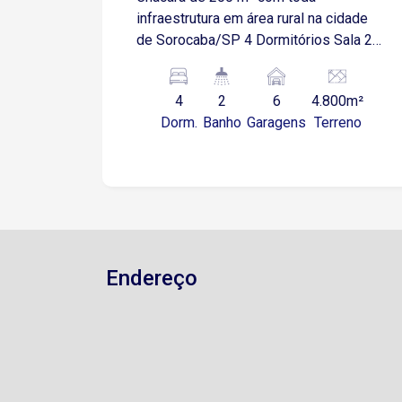
infraestrutura em área rural na cidade
de Sorocaba/SP 4 Dormitórios Sala 2
ambientes Cozinha Copa 2 Banheiros
Área de serviço 6 Vagas de garagem
4
2
6
4.800m²
descobertas
Dorm.
Banho
Garagens
Terreno
Endereço