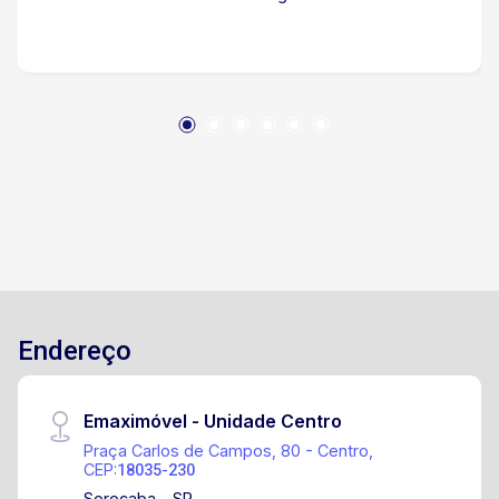
um dos mais tradicionais e valorizados de
Sorocaba. Região com excelente infraestrutura e
fácil acesso a farmácias, bancos, mercados,
restaurantes e diversos comércios. 1 minuto da
Avenida Pereira da Silva 3 minutos da Avenida
Dom Aguirre 8 minutos da Avenida São Paulo
Endereço
Emaximóvel - Unidade Centro
Praça Carlos de Campos, 80 - Centro,
CEP:
18035-230
Sorocaba - SP