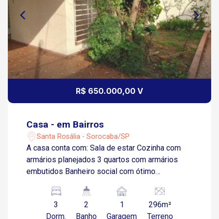
R$ 650.000,00 V
Casa - em Bairros
Santa Rosália - Sorocaba/SP
A casa conta com: Sala de estar Cozinha com
armários planejados 3 quartos com armários
embutidos Banheiro social com ótimo
acabamento Área de serviço com armários
Quarto de despejo Quintal amplo e jardim 1 vaga
3
2
1
296m²
de garagem coberta Portão eletrônico
Dorm.
Banho
Garagem
Terreno
Localização privilegiada no bairro Santa Rosália,