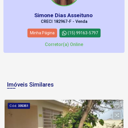
Simone Dias Asseituno
CRECI 182967-F - Venda
Minha Página
(15) 99163-5797
Corretor(a) Online
Imóveis Similares
Cód.
335351