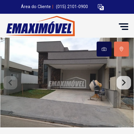
Área do Cliente
|
(015) 2101-0900