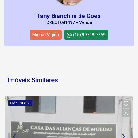
Tany Bianchini de Goes
CRECI 081497 - Venda
Minha Página
(15) 99798-7359
Imóveis Similares
Cód.
847151