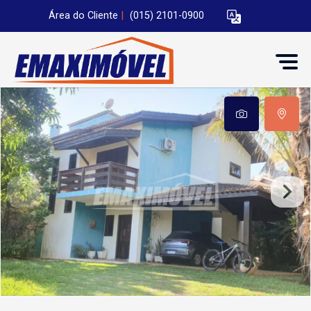
Área do Cliente
|
(015) 2101-0900