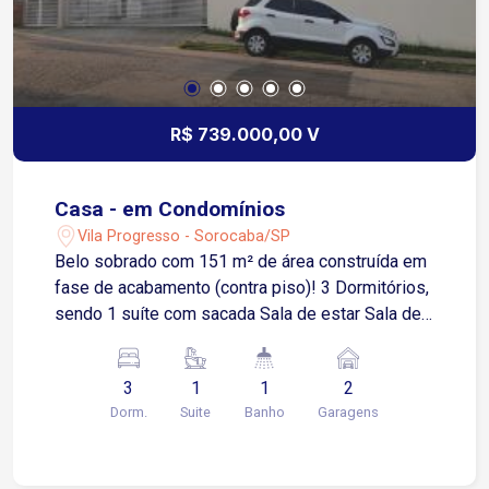
R$ 739.000,00 V
Casa - em Condomínios
Vila Progresso - Sorocaba/SP
Belo sobrado com 151 m² de área construída em
fase de acabamento (contra piso)! 3 Dormitórios,
sendo 1 suíte com sacada Sala de estar Sala de
jantar Lavado Cozinha Banheiro social Área de
serviço Lavanderia Piscina Condomínio com:
3
1
1
2
Academia Salão de festas Estuda proposta por
Dorm.
Suite
Banho
Garagens
imóvel de menor valor como parte do pagamento!