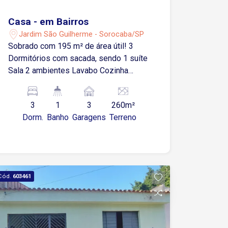
Casa - em Bairros
Jardim São Guilherme - Sorocaba/SP
Sobrado com 195 m² de área útil! 3
Dormitórios com sacada, sendo 1 suíte
Sala 2 ambientes Lavabo Cozinha
Despensa Banheiro social Área de
serviço Lavanderia Quintal 3 Vagas de
3
1
3
260m²
garagem cobertas
Dorm.
Banho
Garagens
Terreno
Cód.
603461