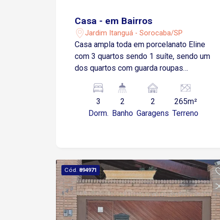
Casa - em Bairros
Jardim Itanguá - Sorocaba/SP
Casa ampla toda em porcelanato Eline
com 3 quartos sendo 1 suíte, sendo um
dos quartos com guarda roupas
embutido bem grande, sala de estar,
sala de jantar, cozinha ampla com ilha
3
2
2
265m²
cascata em mármore preto são Gabriel,
Dorm.
Banho
Garagens
Terreno
ampla bancada com armários
planejados (favorita) cooktop e forno
elétrico, área de luz com telhado retrátil
piso porcelanato, amplo quintal frente e
fundo, espaço gourmet com ilha em
Cód.
894971
mármore são Gabriel, forno de pizza e
churrasqueira, piso antiderrapante,
lavanderia, soton com excelente
espaço e mezanino amplo, garagem