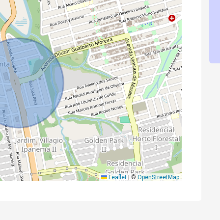
Leaflet
|
©
OpenStreetMap