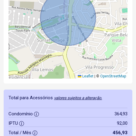
Leaflet
|
©
OpenStreetMap
Total para Acessórios
valores sujeitos a alteração.
Condomínio
364,93
IPTU
92,00
Total / Mês
456,93