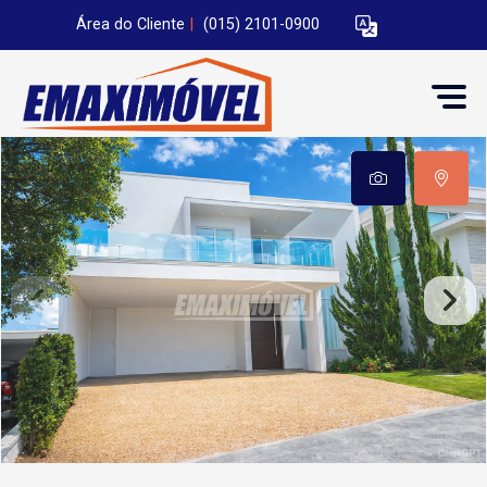
Área do Cliente
|
(015) 2101-0900