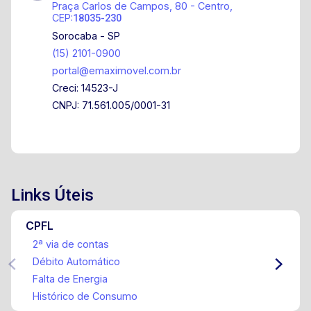
Praça Carlos de Campos, 80 - Centro,
Shopping Iguatemi Esplanada e muito mais.
CEP:
18035-230
Sorocaba - SP
(15) 2101-0900
portal@emaximovel.com.br
Creci: 14523-J
CNPJ: 71.561.005/0001-31
Links Úteis
CPFL
2ª via de contas
Débito Automático
Falta de Energia
Histórico de Consumo