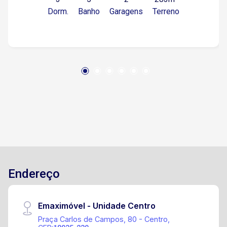
casa de esquina ampla, bem construída e que
Dorm.
Banho
Garagens
Terreno
combina modernidade, conforto e tecnologia. O
imóvel possui 219,49 m² de área construída em
um terreno de 282,62 m², com um projeto
inteligente que valoriza integração, iluminação
natural e funcionalidade. A casa conta com uma
sala espaçosa para dois ambientes, ideal para
receber visitas com conforto e criar espaços
integrados de estar e jantar. São 3 suítes
amplas, todas com closet, garantindo
praticidade e privacidade para toda a família.
Destaques do imóvel: Aquecimento solar já
instalado Preparação para energia fotovoltaica
Infraestrutura pronta para piscina aquecida
Endereço
Iluminação automatizada Preparação para
automação total da residência Por ser de
esquina, o imóvel oferece mais privacidade,
Emaximóvel - Unidade Centro
melhor ventilação e um diferencial que valoriza
Praça Carlos de Campos, 80 - Centro,
ainda mais o projeto. Localização privilegiada: