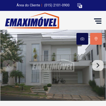
Área do Cliente
|
(015) 2101-0900