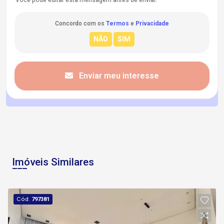
Você pode editar esta mensagem antes de enviar.
Concordo com os
Termos
e
Privacidade
Enviar meu interesse
Imóveis Similares
Cód.
797381