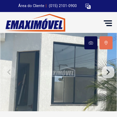
Área do Cliente
|
(015) 2101-0900