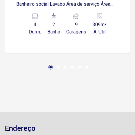
Banheiro social Lavabo Área de serviço Área
gourmet com churrasqueira Quintal Piscina 9
Vagas de garagens sendo 4 cobertas
4
2
9
309m²
Dorm.
Banho
Garagens
A. Útil
Endereço