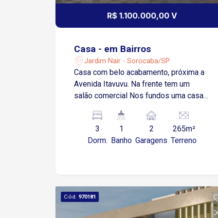
R$ 1.100.000,00 V
Casa - em Bairros
Jardim Nair - Sorocaba/SP
Casa com belo acabamento, próxima a
Avenida Itavuvu. Na frente tem um
salão comercial Nos fundos uma casa
ampla com 3 dormitórios, sendo 1
suíte, sala de esta, sala de jantar,
3
1
2
265m²
cozinha com copa, banheiro social, área
Dorm.
Banho
Garagens
Terreno
de serviço. No piso superior: área
gourmet com churrasqueira integrada.
Excelente imóvel para fins comerciais.
Cód.
970181