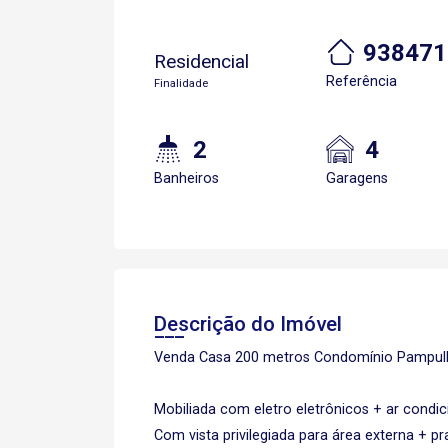
938471
Residencial
Referência
Finalidade
2
4
Banheiros
Garagens
Descrição do Imóvel
Venda Casa 200 metros Condomínio Pampulha
Mobiliada com eletro eletrônicos + ar condi
Com vista privilegiada para área externa + pr