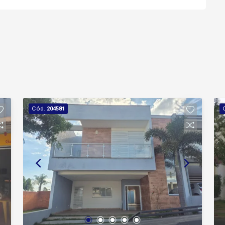
Cód.
204581