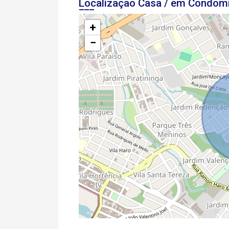
Localização Casa / em Condom
+
−