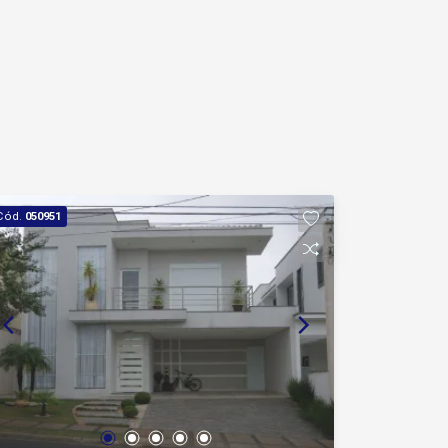
Cód.
050951