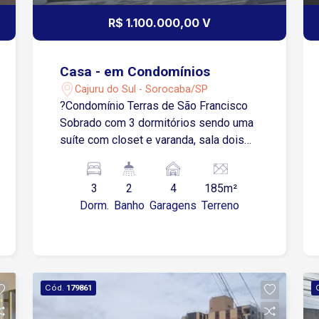
R$ 1.100.000,00 V
Casa - em Condomínios
Cajuru do Sul - Sorocaba/SP
?Condomínio Terras de São Francisco
Sobrado com 3 dormitórios sendo uma
suíte com closet e varanda, sala dois
ambientes, lavabo, escritório,
cozinha,área de serviço, quintal espaço
3
2
4
185m²
gourmet com churrasqueira, 4 vagas de
Dorm.
Banho
Garagens
Terreno
garagem sendo 2 cobertas, portaria
24h.
Cód.
179861