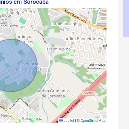
ínios em Sorocaba
Leaflet
|
©
OpenStreetMap