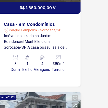
R$ 1.850.000,00 V
Casa - em Condomínios
Parque Campolim - Sorocaba/SP
Imóvel localizado no Jardim
Residencial Mont Blanc em
Sorocaba/SP A casa possui sala de
estar, jantar com TV, ar-condicionado,
painel de TV, pé direito, luminárias,
3
1
4
380m²
lareira, sanca. Cozinha com copa,
Dorm.
Banho
Garagens
Terreno
armários, gabinete, fogão, exaustor,
coifa, cooktop 3 dormitórios, sendo 3
suítes com armários, closet, sacadas,
ar-condicionado, painel de tv,
espelhos,sanca e luminárias e uma
Cód.
601271
hidro. Banheiro social Lavabo Área de
serviço e lavanderia com armários