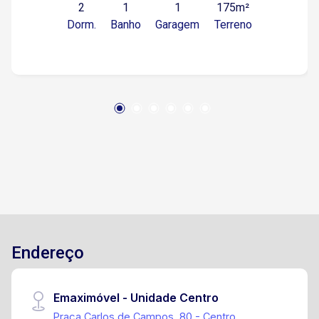
2
1
1
175m²
aproximadas: Dormitório I - 3,11 x 3,43
Dorm.
Banho
Garagem
Terreno
Dormitório II - 4,10 x 3,53 Sala - 3,13 x 3,58
Cozinha - 3,62 x 3,02 Banheiro social - 2,37 x
1,47 Área de serviço - 2,74 x 4,03 Terraço - 3,68
x 4,05 Garagem 2,72 x 4,49
Endereço
Emaximóvel - Unidade Centro
Praça Carlos de Campos, 80 - Centro,