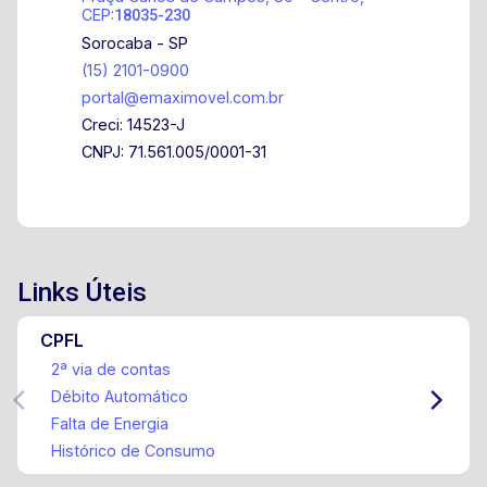
CEP:
18035-230
Sorocaba - SP
(15) 2101-0900
portal@emaximovel.com.br
Creci: 14523-J
CNPJ: 71.561.005/0001-31
Links Úteis
CPFL
2ª via de contas
Débito Automático
Falta de Energia
Histórico de Consumo