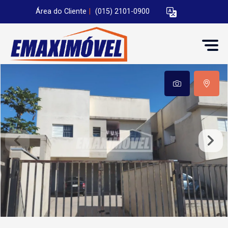
Área do Cliente
|
(015) 2101-0900