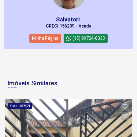
Salvatori
CRECI 156239 - Venda
Minha Página
(15) 99724-8333
Imóveis Similares
Cód.
267371