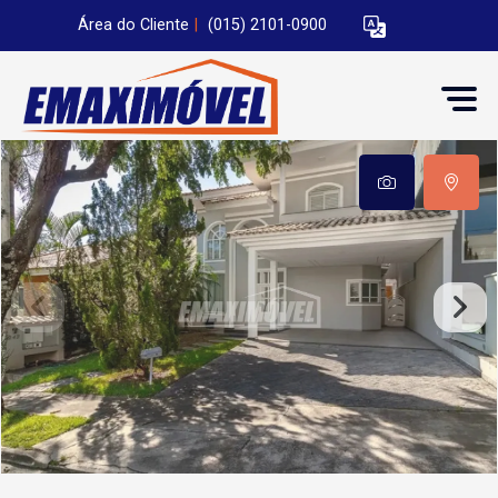
Área do Cliente
|
(015) 2101-0900