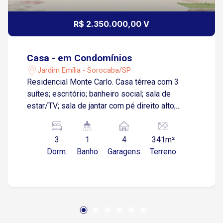
R$ 2.350.000,00 V
Casa - em Condomínios
Jardim Emília - Sorocaba/SP
Residencial Monte Carlo. Casa térrea com 3
suítes; escritório; banheiro social; sala de
estar/TV; sala de jantar com pé direito alto;
cozinha; área gourmet; lavanderia; despensa;
garagem ampla para 4 carros sendo 2 cobertos;
3
1
4
341m²
piscina aquecida; sistema de aquecimento solar
Dorm.
Banho
Garagens
Terreno
com placas e boiler. Área do terreno 341 m2
com 225 de área construída. Será entregue com
paisagismo e móveis planejados na cozinha,
área gourmet, lavanderia, banheiros e closet.