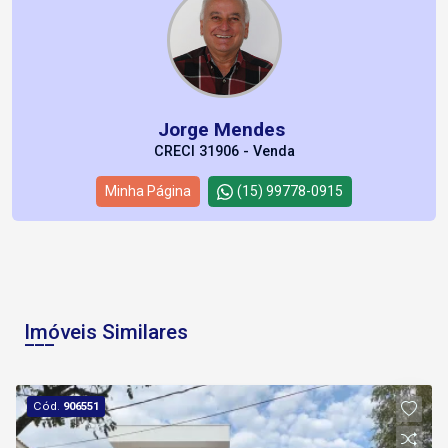
Jorge Mendes
CRECI 31906 - Venda
Minha Página
(15) 99778-0915
Imóveis Similares
Cód.
906551