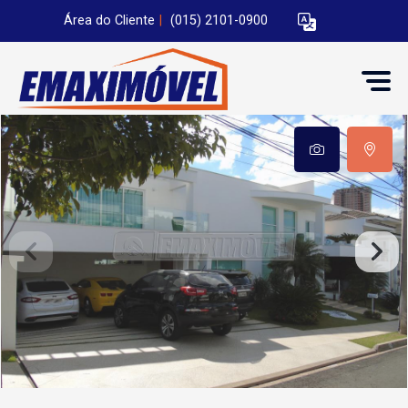
Área do Cliente
|
(015) 2101-0900