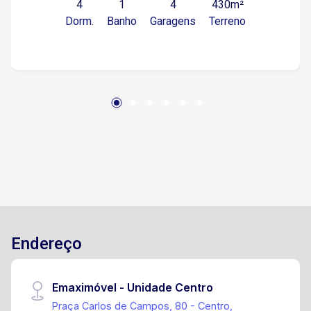
4
1
4
430m²
planejados, varanda gourmet, área gourmet com
Dorm.
Banho
Garagens
Terreno
churrasqueira e piscina, e 4 vagas de garagem,
sendo 2 cobertas e 2 descobertas.
Endereço
Emaximóvel - Unidade Centro
Praça Carlos de Campos, 80 - Centro,