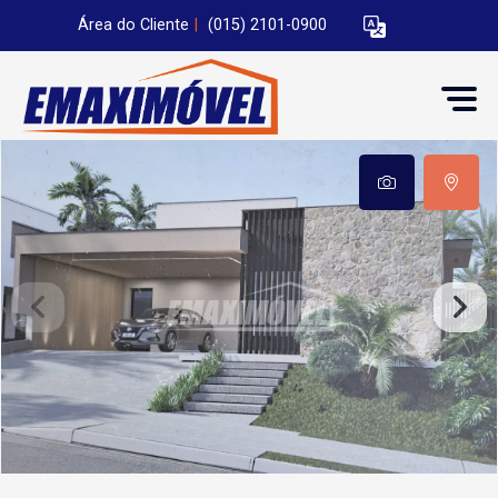
Área do Cliente
|
(015) 2101-0900