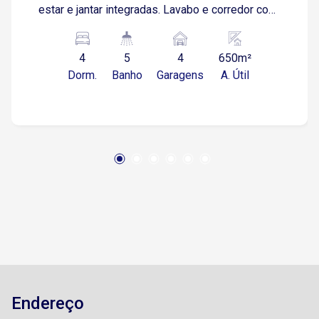
estar e jantar integradas. Lavabo e corredor com
armários modulados. Área de luz,
proporcionando ventilação e luminosidade
4
5
4
650m²
naturais. Pavimento Superior: Salão com espaço
Dorm.
Banho
Garagens
A. Útil
gourmet, fogão a lenha e forno de pizza. Piscina
para lazer e relaxamento. 01 suíte e 01 sala de
TV. Subsolo: Garagem ampla com capacidade
para 4 a 5 carros. Lavanderia, quarto de despejo,
quarto de empregada e canil. Oportunidade para
Clínica: Imóvel com grande potencial para
funcionamento de clínica, consultórios ou outras
atividades comerciais, devido à sua ampla
metragem e localização estratégica.
Localização: Próximo ao centro de Sorocaba,
com fácil acesso a comércios, escolas e
principais vias da cidade.
Endereço